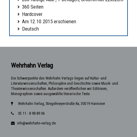
360 Seiten
Hardcover
Am 12.10.2015 erschienen
Deutsch
Wehrhahn Verlag
Die Schwerpunkte des Wehrhahn Verlags liegen auf Kultur- und
Literaturwissenschaften, Philosophie und Geschichte sowie Musik- und
Theaterwissenschaften. Außerdem veröffentlichen wir Editionen,
Monographien sowie ausgewählte literarische Texte.
Wehrhahn Verlag, Stiegelmeyerstraße 8a, 30519 Hannover
05 11 - 8 98 89 06
info@wehrhahn-verlag.de