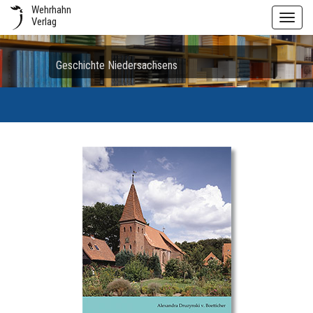
Wehrhahn
Toggl
Verlag
navig
Geschichte Niedersachsens