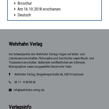
Broschur
Am 16.10.2018 erschienen
Deutsch
Wehrhahn Verlag
Die Schwerpunkte des Wehrhahn Verlags liegen auf Kultur- und
Literaturwissenschaften, Philosophie und Geschichte sowie Musik- und
Theaterwissenschaften. Außerdem veröffentlichen wir Editionen,
Monographien sowie ausgewählte literarische Texte.
Wehrhahn Verlag, Stiegelmeyerstraße 8a, 30519 Hannover
05 11 - 8 98 89 06
info@wehrhahn-verlag.de
Verlagsinfo