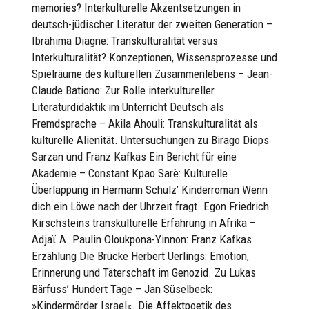
memories? Interkulturelle Akzentsetzungen in
deutsch-jüdischer Literatur der zweiten Generation –
Ibrahima Diagne: Transkulturalität versus
Interkulturalität? Konzeptionen, Wissensprozesse und
Spielräume des kulturellen Zusammenlebens – Jean-
Claude Bationo: Zur Rolle interkultureller
Literaturdidaktik im Unterricht Deutsch als
Fremdsprache – Akila Ahouli: Transkulturalität als
kulturelle Alienität. Untersuchungen zu Birago Diops
Sarzan und Franz Kafkas Ein Bericht für eine
Akademie – Constant Kpao Sarè: Kulturelle
Überlappung in Hermann Schulz’ Kinderroman Wenn
dich ein Löwe nach der Uhrzeit fragt. Egon Friedrich
Kirschsteins transkulturelle Erfahrung in Afrika –
Adjaϊ A. Paulin Oloukpona-Yinnon: Franz Kafkas
Erzählung Die Brücke Herbert Uerlings: Emotion,
Erinnerung und Täterschaft im Genozid. Zu Lukas
Bärfuss’ Hundert Tage – Jan Süselbeck:
»Kindermörder Israel«. Die Affektpoetik des