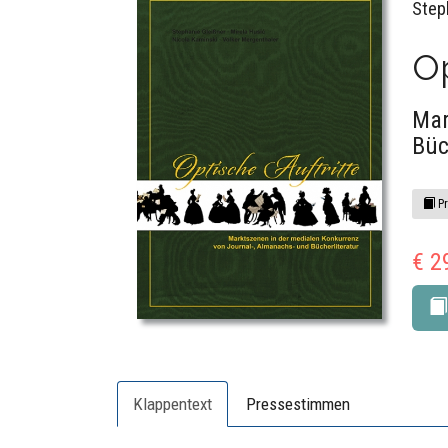
Step
Op
Mar
Büc
Pr
€ 2
Klappentext
Pressestimmen