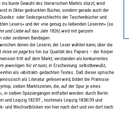
 ins bunte Gewühl des literarischen Markts stürzt, wird
eist in Oktav gedruckten Bücher, sondern gerade auch der
en Duodez- oder Sedezgeschlechts der Taschenbücher und
ten Lesers« und der »nie genug zu liebenden Leserinn« (so
nn und Liebe
auf das Jahr 1826) wird mit ganzem
en oder seidenen Bandagen.
wischen denen die Leserin, der Leser wählen kann, über die
nd
mise en page
bis hin zur Qualität des Papiers – der Körper
imension tritt auf dem Markt, verstanden als konkurrentes
im jeweiligen
hic et nunc
, in Erscheinung: selbstbewußt,
inhin als ›abstrakt‹ gedachten Textes. Daß dieser optische
tgenössisch als Literatur
gelesen
wird, bildet die Prämisse
yntop, sieben Marktszenen, die, auf der Spur je eines
, in sieben Spaziergängen entfaltet werden: durch Berlin
en und Leipzig 1825ff., nochmals Leipzig 1838/39 und
ck- und Wechselblicken von hier nach dort und von dort nach