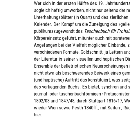
Wer sich in der ersten Hälfte des 19. Jahrhunderts
sogleich heftig umworben, nicht nur seitens der m
Unterhaltungsblätter (in Quart) und des zierlich
Kalender. Der Kampf um die Zuneigung des »gelieb
publikumszugewandt das
Taschenbuch für Frohsi
Körpereinsatz geführt, mitunter auch mit samten
Angefangen bei der Vielfalt möglicher Einbände, z
verschiedenen Formate, Goldschnitt, ja Lettern u
der Literatur in seiner visuellen und haptischen D
Ensemble der belletristischen Neuerscheinungen 
nicht etwa als beschwerendes Beiwerk eines geme
(und haptische) Auftritt das konstituiert, was zei
des vorliegenden Buchs. Es bietet, synchron und s
journal- oder taschenbuchförmigen ›Protagonisten‹
1802/03 und 1847/48, durch Stuttgart 1816/17, Wi
wieder Wien sowie Pesth 1840ff., mit Seiten-, Rü
hier.