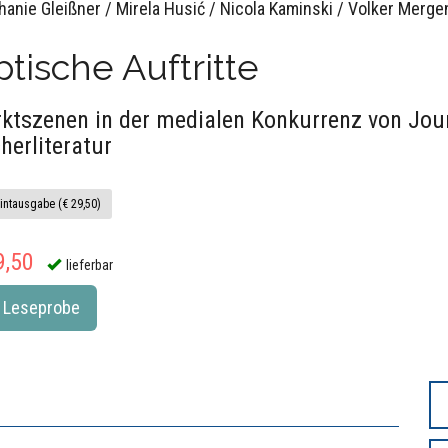
hanie Gleißner / Mirela Husić / Nicola Kaminski / Volker Merge
tische Auftritte
ktszenen in der medialen Konkurrenz von Jou
herliteratur
intausgabe (€ 29,50)
9,50
lieferbar
Leseprobe