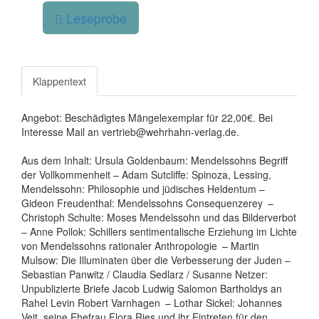
Leseprobe
Klappentext
Angebot: Beschädigtes Mängelexemplar für 22,00€. Bei
Interesse Mail an vertrieb@wehrhahn-verlag.de.
Aus dem Inhalt: Ursula Goldenbaum: Mendelssohns Begriff
der Vollkommenheit – Adam Sutcliffe: Spinoza, Lessing,
Mendelssohn: Philosophie und jüdisches Heldentum –
Gideon Freudenthal: Mendelssohns Consequenzerey –
Christoph Schulte: Moses Mendelssohn und das Bilderverbot
– Anne Pollok: Schillers sentimentalische Erziehung im Lichte
von Mendelssohns rationaler Anthropologie – Martin
Mulsow: Die Illuminaten über die Verbesserung der Juden –
Sebastian Panwitz / Claudia Sedlarz / Susanne Netzer:
Unpublizierte Briefe Jacob Ludwig Salomon Bartholdys an
Rahel Levin Robert Varnhagen – Lothar Sickel: Johannes
Veit, seine Ehefrau Flora Ries und ihr Eintreten für den