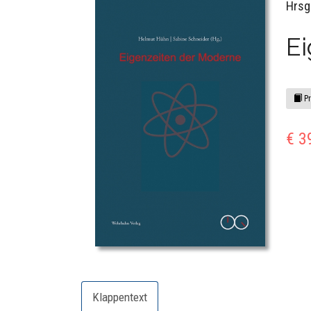
Hrsg
E
Pr
€ 3
Klappentext