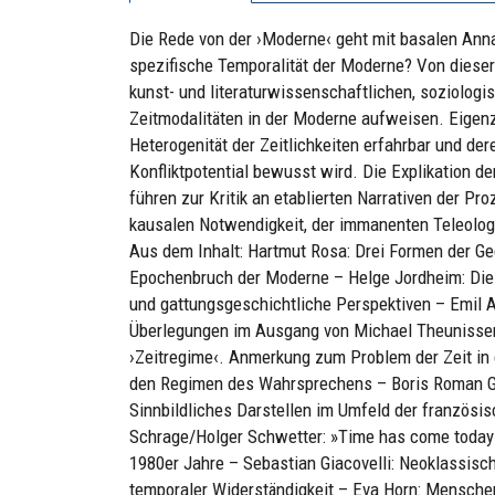
Die Rede von der ›Moderne‹ geht mit basalen Annah
spezifische Temporalität der Moderne? Von diese
kunst- und literaturwissenschaftlichen, soziologi
Zeitmodalitäten in der Moderne aufweisen. Eigenz
Heterogenität der Zeitlichkeiten erfahrbar und de
Konfliktpotential bewusst wird. Die Explikation d
führen zur Kritik an etablierten Narrativen der Proz
kausalen Notwendigkeit, der immanenten Teleologi
Aus dem Inhalt: Hartmut Rosa: Drei Formen der G
Epochenbruch der Moderne – Helge Jordheim: Die 
und gattungsgeschichtliche Perspektiven – Emil A
Überlegungen im Ausgang von Michael Theunissen 
›Zeitregime‹. Anmerkung zum Problem der Zeit in
den Regimen des Wahrsprechens – Boris Roman Gibha
Sinnbildliches Darstellen im Umfeld der französi
Schrage/Holger Schwetter: »Time has come today
1980er Jahre – Sebastian Giacovelli: Neoklassisc
temporaler Widerständigkeit – Eva Horn: Mensche