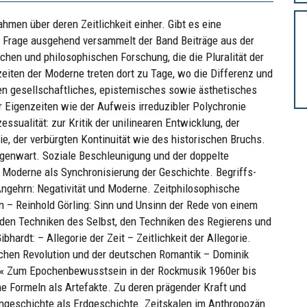
men über deren Zeitlichkeit einher. Gibt es eine
r Frage ausgehend versammelt der Band Beiträge aus der
schen und philosophischen Forschung, die die Pluralität der
eiten der Moderne treten dort zu Tage, wo die Differenz und
ren gesellschaftliches, epistemisches sowie ästhetisches
er Eigenzeiten wie der Aufweis irreduzibler Polychronie
essualität: zur Kritik der unilinearen Entwicklung, der
e, der verbürgten Kontinuität wie des historischen Bruchs.
egenwart. Soziale Beschleunigung und der doppelte
Moderne als Synchronisierung der Geschichte. Begriffs-
ngehrn: Negativität und Moderne. Zeitphilosophische
– Reinhold Görling: Sinn und Unsinn der Rede von einem
 den Techniken des Selbst, den Techniken des Regierens und
rdt: – Allegorie der Zeit – Zeitlichkeit der Allegorie.
schen Revolution und der deutschen Romantik – Dominik
« Zum Epochenbewusstsein in der Rockmusik 1960er bis
he Formeln als Artefakte. Zu deren prägender Kraft und
ngeschichte als Erdgeschichte. Zeitskalen im Anthropozän