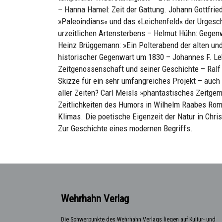
– Hanna Hamel: Zeit der Gattung. Johann Gottfrie
»Paleoindians« und das »Leichenfeld« der Urgesc
urzeitlichen Artensterbens – Helmut Hühn: Gege
Heinz Brüggemann: »Ein Polterabend der alten und 
historischer Gegenwart um 1830 – Johannes F. L
Zeitgenossenschaft und seiner Geschichte – Ralf 
Skizze für ein sehr umfangreiches Projekt – auch
aller Zeiten? Carl Meisls »phantastisches Zeitge
Zeitlichkeiten des Humors in Wilhelm Raabes Rom
Klimas. Die poetische Eigenzeit der Natur in Chri
Zur Geschichte eines modernen Begriffs.
Wehrhahn Verlag
Die Schwerpunkte des Wehrhahn Verlags liegen auf Kultur- und