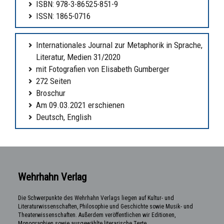
ISBN: 978-3-86525-851-9
ISSN: 1865-0716
Internationales Journal zur Metaphorik in Sprache,
Literatur, Medien 31/2020
mit Fotografien von Elisabeth Gumberger
272 Seiten
Broschur
Am 09.03.2021 erschienen
Deutsch, English
Wehrhahn Verlag
Die Schwerpunkte des Wehrhahn Verlags liegen auf Kultur- und
Literaturwissenschaften, Philosophie und Geschichte sowie Musik- und
Theaterwissenschaften. Außerdem veröffentlichen wir Editionen,
Monographien sowie ausgewählte literarische Texte.