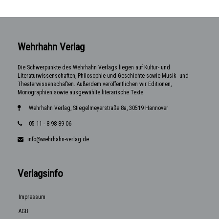
Wehrhahn Verlag
Die Schwerpunkte des Wehrhahn Verlags liegen auf Kultur- und
Literaturwissenschaften, Philosophie und Geschichte sowie Musik- und
Theaterwissenschaften. Außerdem veröffentlichen wir Editionen,
Monographien sowie ausgewählte literarische Texte.
Wehrhahn Verlag, Stiegelmeyerstraße 8a, 30519 Hannover
05 11 - 8 98 89 06
info@wehrhahn-verlag.de
Verlagsinfo
Impressum
AGB