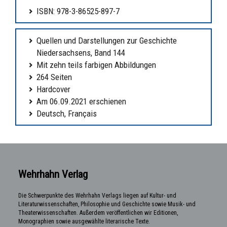
ISBN: 978-3-86525-897-7
Quellen und Darstellungen zur Geschichte
Niedersachsens, Band 144
Mit zehn teils farbigen Abbildungen
264 Seiten
Hardcover
Am 06.09.2021 erschienen
Deutsch, Français
Wehrhahn Verlag
Die Schwerpunkte des Wehrhahn Verlags liegen auf Kultur- und
Literaturwissenschaften, Philosophie und Geschichte sowie Musik- und
Theaterwissenschaften. Außerdem veröffentlichen wir Editionen,
Monographien sowie ausgewählte literarische Texte.