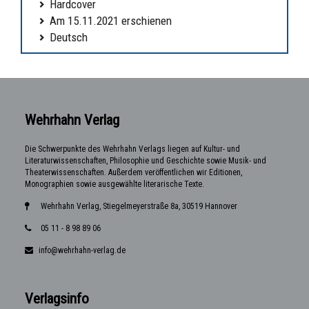
Hardcover
Am 15.11.2021 erschienen
Deutsch
Wehrhahn Verlag
Die Schwerpunkte des Wehrhahn Verlags liegen auf Kultur- und
Literaturwissenschaften, Philosophie und Geschichte sowie Musik- und
Theaterwissenschaften. Außerdem veröffentlichen wir Editionen,
Monographien sowie ausgewählte literarische Texte.
Wehrhahn Verlag, Stiegelmeyerstraße 8a, 30519 Hannover
05 11 - 8 98 89 06
info@wehrhahn-verlag.de
Verlagsinfo