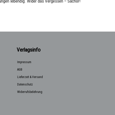
lungen lebendig. Wider das Vergessen – Sachor!
Verlagsinfo
Impressum
AGB
Lieferzeit & Versand
Datenschutz
Widerrufsbelehrung