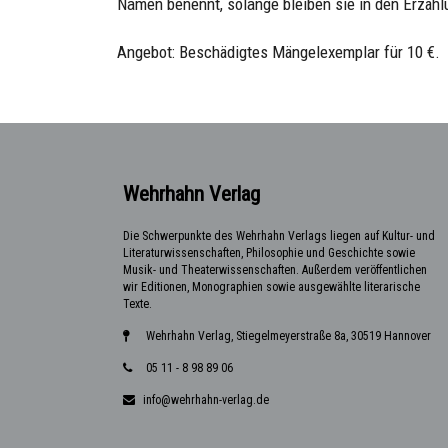
Namen benennt, solange bleiben sie in den Erzäh
Angebot: Beschädigtes Mängelexemplar für 10 €.
Wehrhahn Verlag
Die Schwerpunkte des Wehrhahn Verlags liegen auf Kultur- und
Literaturwissenschaften, Philosophie und Geschichte sowie
Musik- und Theaterwissenschaften. Außerdem veröffentlichen
wir Editionen, Monographien sowie ausgewählte literarische
Texte.
Wehrhahn Verlag, Stiegelmeyerstraße 8a, 30519 Hannover
05 11 - 8 98 89 06
info@wehrhahn-verlag.de