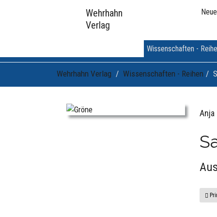
Wehrhahn
Neue
Verlag
Wissenschaften - Reih
Wehrhahn Verlag
Wissenschaften - Reihen
S
Anja
Sa
Aus
Pri