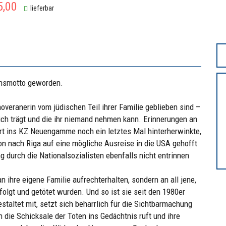
5,00
lieferbar
ensmotto geworden.
overanerin vom jüdischen Teil ihrer Familie geblieben sind –
sich trägt und die ihr niemand nehmen kann. Erinnerungen an
port ins KZ Neuengamme noch ein letztes Mal hinterherwinkte,
tion nach Riga auf eine mögliche Ausreise in die USA gehofft
ng durch die Nationalsozialisten ebenfalls nicht entrinnen
 ihre eigene Familie aufrechterhalten, sondern an all jene,
rfolgt und getötet wurden. Und so ist sie seit den 1980er
estaltet mit, setzt sich beharrlich für die Sichtbarmachung
die Schicksale der Toten ins Gedächtnis ruft und ihre