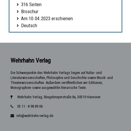
316 Seiten
Broschur
Am 10.04.2023 erschienen
Deutsch
Wehrhahn Verlag
Die Schwerpunkte des Wehrhahn Verlags liegen auf Kultur- und
Literaturwissenschaften, Philosophie und Geschichte sowie Musik- und
Theaterwissenschaften. Außerdem veröffentlichen wir Editionen,
Monographien sowie ausgewählte literarische Texte.
Wehrhahn Verlag, Stiegelmeyerstraße 8a, 30519 Hannover
05 11 - 8 98 89 06
info@wehrhahn-verlag.de