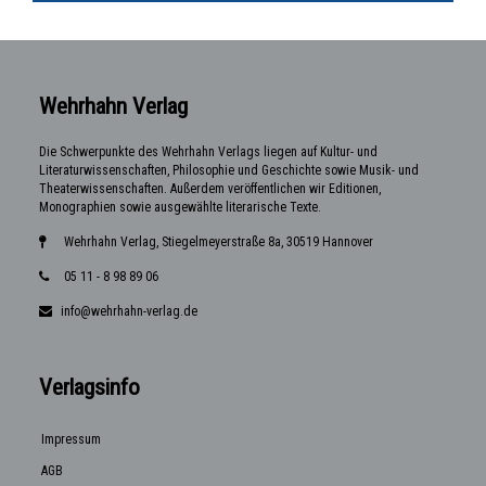
Wehrhahn Verlag
Die Schwerpunkte des Wehrhahn Verlags liegen auf Kultur- und
Literaturwissenschaften, Philosophie und Geschichte sowie Musik- und
Theaterwissenschaften. Außerdem veröffentlichen wir Editionen,
Monographien sowie ausgewählte literarische Texte.
Wehrhahn Verlag, Stiegelmeyerstraße 8a, 30519 Hannover
05 11 - 8 98 89 06
info@wehrhahn-verlag.de
Verlagsinfo
Impressum
AGB