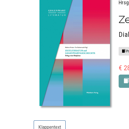
Hrsg
Ze
Dia
Pr
€ 2
Klappentext