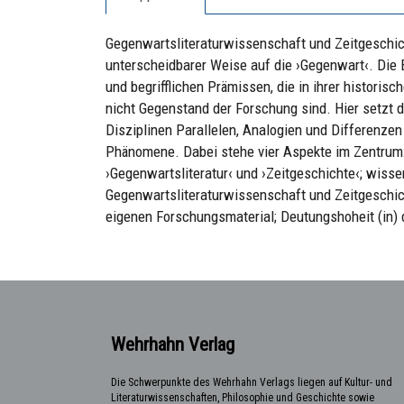
Gegenwartsliteraturwissenschaft und Zeitgeschic
unterscheidbarer Weise auf die ›Gegenwart‹. Die
und begrifflichen Prämissen, die in ihrer historisc
nicht Gegenstand der Forschung sind. Hier setzt d
Disziplinen Parallelen, Analogien und Differenze
Phänomene. Dabei stehe vier Aspekte im Zentrum:
›Gegenwartsliteratur‹ und ›Zeitgeschichte‹; wiss
Gegenwartsliteraturwissenschaft und Zeitgesch
eigenen Forschungsmaterial; Deutungshoheit (in)
Wehrhahn Verlag
Die Schwerpunkte des Wehrhahn Verlags liegen auf Kultur- und
Literaturwissenschaften, Philosophie und Geschichte sowie