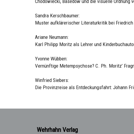
Chodowiecki, Basedow und die visuelle Ordnung v
Sandra Kerschbaumer:
Muster aufklärerischer Literaturkritik bei Friedric
Ariane Neumann:
Karl Philipp Moritz als Lehrer und Kinderbuchauto
Yvonne Wübben:
Vernünftige Metempsychose? C. Ph. Moritz’ Frag
Winfried Siebers:
Die Provinzreise als Entdeckungsfahrt: Johann Fr
Wehrhahn Verlag