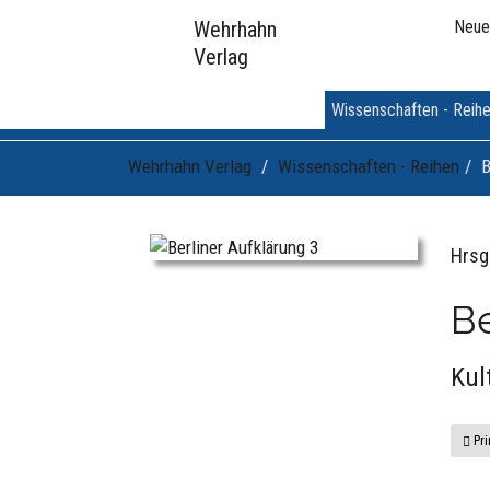
Wehrhahn
Neue
Verlag
Wissenschaften - Reih
Wehrhahn Verlag
Wissenschaften - Reihen
B
Hrsg
Be
Kul
Pri