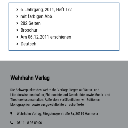
6. Jahrgang, 2011, Heft 1/2
mit farbigen Abb.
282 Seiten
Broschur
Am 06.12.2011 erschienen
Deutsch
Wehrhahn Verlag
Die Schwerpunkte des Wehrhahn Verlags liegen auf Kultur- und
Literaturwissenschaften, Philosophie und Geschichte sowie Musik- und
Theaterwissenschaften. Außerdem veröffentlichen wir Editionen,
Monographien sowie ausgewählte literarische Texte.
Wehrhahn Verlag, Stiegelmeyerstraße 8a, 30519 Hannover
05 11 - 8 98 89 06