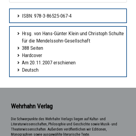
ISBN: 978-3-86525-067-4
Hrsg. von Hans-Günter Klein und Christoph Schulte
für die Mendelssohn-Gesellschaft
388 Seiten
Hardcover
Am 20.11.2007 erschienen
Deutsch
Wehrhahn Verlag
Die Schwerpunkte des Wehrhahn Verlags liegen auf Kultur- und
Literaturwissenschaften, Philosophie und Geschichte sowie Musik- und
Theaterwissenschaften. Außerdem veröffentlichen wir Editionen,
Monographien sowie ausgewählte literarische Texte.