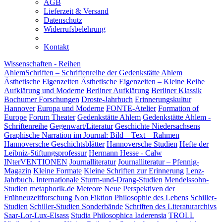
AGB
Lieferzeit & Versand
Datenschutz
Widerrufsbelehrung
Kontakt
Wissenschaften - Reihen
AhlemSchriften – Schriftenreihe der Gedenkstätte Ahlem
Ästhetische Eigenzeiten
Ästhetische Eigenzeiten – Kleine Reihe
Aufklärung und Moderne
Berliner Aufklärung
Berliner Klassik
Bochumer Forschungen
Droste-Jahrbuch
Erinnerungskultur
Hannover
Europa und Moderne
FONTE-Atelier
Formation of
Europe
Forum Theater
Gedenkstätte Ahlem
Gedenkstätte Ahlem -
Schriftenreihe
Gegenwart/Literatur
Geschichte Niedersachsens
Graphische Narration im Journal: Bild – Text – Rahmen
Hannoversche Geschichtsblätter
Hannoversche Studien
Hefte der
Leibniz-Stiftungsprofessur
Hermann Hesse - Calw
INterVENTIONEN
Journalliteratur
Journalliteratur – Pfennig-
Magazin
Kleine Formate
Kleine Schriften zur Erinnerung
Lenz-
Jahrbuch. Internationale Sturm-und-Drang-Studien
Mendelssohn-
Studien
metaphorik.de
Meteore
Neue Perspektiven der
Frühneuzeitforschung
Non Fiktion
Philosophie des Lebens
Schiller-
Studien
Schiller-Studien Sonderbände
Schriften des Literaturarchivs
Saar-Lor-Lux-Elsass
Studia Philosophica Iaderensia
TROLL