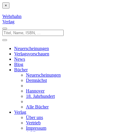
×
Wehrhahn
Verlag
Toggle
navigation
Neuerscheinungen
Verlagsvorschauen
News
Blog
Bücher
Neuerscheinungen
Demnächst
Hannover
18. Jahrhundert
Alle Bücher
Verlag
Über uns
Vertrieb
Impressum