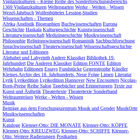
Vigilanzkulturen – Kleine Reihe des Sonderforschungsbereichs
1369 Vigilanzkulturen
Weltengarten
Werke · Welten · Wissen
Wezel-Jahrbuch
Wolfenbütteler Lessing-Studien
Wissenschaften - Themen
Afrika
Anglistik
Biographien
Buchwissenschaften
Europa
Geschichte
Haskala
Kulturgeschichte
Kunstwissenschaft
Literaturwissenschaft
Medizingeschichte
Musikwissenschaft
Philosophie
Religionswissenschaft
Romanistik
Sachbuchforschung
Sprachwissenschaft
Theaterwissenschaft
Wissenschaftsgeschichte
Literatur und Editionen
Alphabet und Labyrinth
Andere Klassiker
Bibliothek 19.
Jahrhundert
Die Anderen Klassiker
Edition FONTE
Edition
Wehrhahn
Editionen
Essays
Fundstücke
Gegenstrophe
Kändler
Kleines Archiv des 18. Jahrhunderts. Neue Folge
Limen
Literatur
Lyrik
Lyrikedition
Lyrikedition Hannover
New Encounters
Nicolas-
Born-Preise
Reihe Salon
Tagebücher und Erinnerungen
Texte zur
Kunst und Ästhetik
Theatertexte
Theatertexte Sonderband
Weltraumreisen
Werke - Welten - Wissen
Musik
Beiträge aus dem Forschungszentrum Musik und Gender
MusikOrte
Musikwissenschaften
Kunst
Kataloge
Klenner-Otto: DIE MONATE
Klenner-Otto: KÖPFE
Klenner-Otto: KREUZWEG
Klenner-Otto: SCHIFFE
Klenner-
Otto: Weitere Radierungen
Postkarten