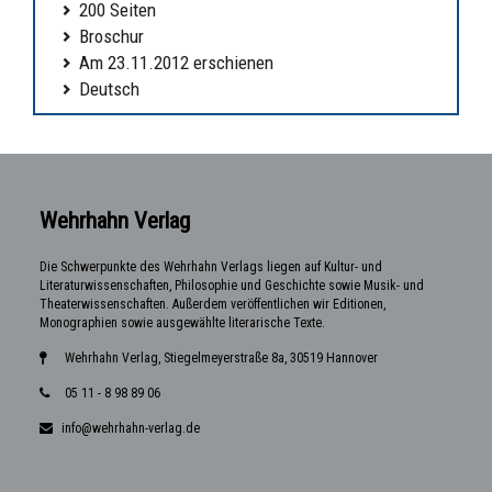
200 Seiten
Broschur
Am 23.11.2012 erschienen
Deutsch
Wehrhahn Verlag
Die Schwerpunkte des Wehrhahn Verlags liegen auf Kultur- und
Literaturwissenschaften, Philosophie und Geschichte sowie Musik- und
Theaterwissenschaften. Außerdem veröffentlichen wir Editionen,
Monographien sowie ausgewählte literarische Texte.
Wehrhahn Verlag, Stiegelmeyerstraße 8a, 30519 Hannover
05 11 - 8 98 89 06
info@wehrhahn-verlag.de