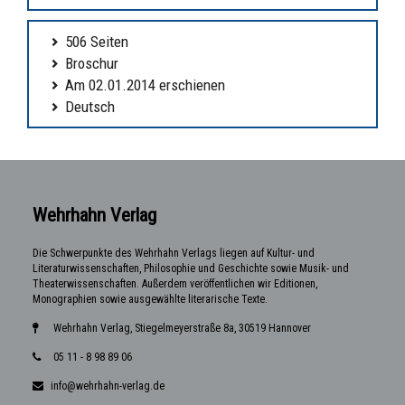
506 Seiten
Broschur
Am 02.01.2014 erschienen
Deutsch
Wehrhahn Verlag
Die Schwerpunkte des Wehrhahn Verlags liegen auf Kultur- und
Literaturwissenschaften, Philosophie und Geschichte sowie Musik- und
Theaterwissenschaften. Außerdem veröffentlichen wir Editionen,
Monographien sowie ausgewählte literarische Texte.
Wehrhahn Verlag, Stiegelmeyerstraße 8a, 30519 Hannover
05 11 - 8 98 89 06
info@wehrhahn-verlag.de