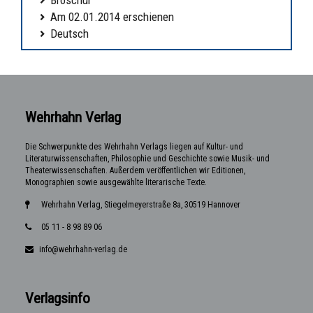
Am 02.01.2014 erschienen
Deutsch
Wehrhahn Verlag
Die Schwerpunkte des Wehrhahn Verlags liegen auf Kultur- und
Literaturwissenschaften, Philosophie und Geschichte sowie Musik- und
Theaterwissenschaften. Außerdem veröffentlichen wir Editionen,
Monographien sowie ausgewählte literarische Texte.
Wehrhahn Verlag, Stiegelmeyerstraße 8a, 30519 Hannover
05 11 - 8 98 89 06
info@wehrhahn-verlag.de
Verlagsinfo