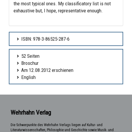
the most typical ones. My classificatory list is not
exhaustive but, I hope, representative enough.
ISBN: 978-3-86525-287-6
52 Seiten
Broschur
Am 12.08.2012 erschienen
English
Wehrhahn Verlag
Die Schwerpunkte des Wehrhahn Verlags liegen auf Kultur- und
Literaturwissenschaften, Philosophie und Geschichte sowie Musik- und