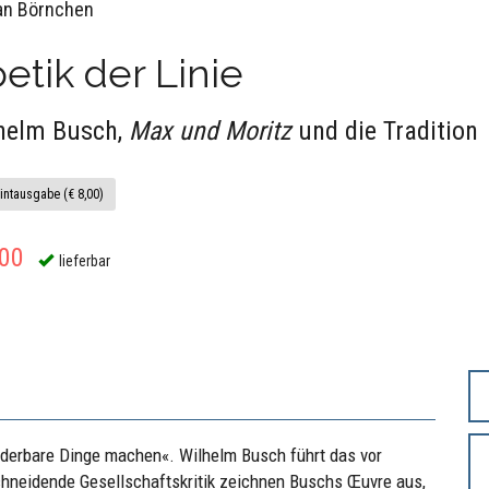
an Börnchen
etik der Linie
helm Busch,
Max und Moritz
und die Tradition
intausgabe (€ 8,00)
,00
lieferbar
underbare Dinge machen«. Wilhelm Busch führt das vor
chneidende Gesellschaftskritik zeichnen Buschs Œuvre aus,