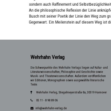
sondern auch Raffinement und Selbstbezüglichkeit
An die philosophische Reflexion der Linie anknüpfe
Busch mit seiner Poetik der Linie den Weg zum gr
Gegenwart. Ein Meilenstein auf diesem Weg ist d
Wehrhahn Verlag
Die Schwerpunkte des Wehrhahn Verlags liegen auf Kultur- und
Literaturwissenschaften, Philosophie und Geschichte sowie
Musik- und Theaterwissenschaften. Außerdem veröffentlichen
wir Editionen, Monographien sowie ausgewählte literarische
Texte.
Wehrhahn Verlag, Stiegelmeyerstraße 8a, 30519 Hannover
05 11 - 8 98 89 06
info@wehrhahn-verlag.de