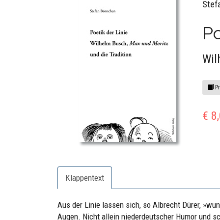
Stef
Po
Wil
Pr
€ 8
Klappentext
Aus der Linie lassen sich, so Albrecht Dürer, »w
Augen. Nicht allein niederdeutscher Humor und s