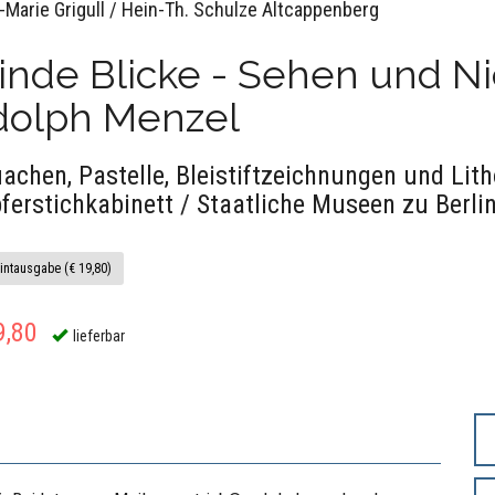
a-Marie Grigull / Hein-Th. Schulze Altcappenberg
inde Blicke - Sehen und N
dolph Menzel
achen, Pastelle, Bleistiftzeichnungen und Li
ferstichkabinett / Staatliche Museen zu Berli
intausgabe (€ 19,80)
9,80
lieferbar