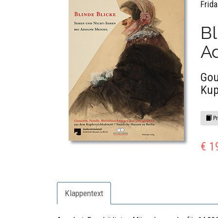
Frid
Bl
A
Gou
Kup
Pr
€ 1
Klappentext