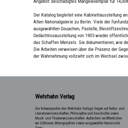
Angebot: Beschädigtes Mängelexemplar für 14,00€
Der Katalog begleitet eine Kabinettausstellung a
Alten Nationalgalerie zu Berlin. Viele der fünfu
ausgewählten Gouachen, Pastelle, Bleistiftzeichn
Gedächtnisausstellung von 1905 wieder öffentlich
das Schaffen Menzels. Sie dokumentieren, wie der 
Die Arbeiten verweisen über die Präsenz der Gege
der Wahrnehmung vollzieht sich im Wechsel zwi
Wehrhahn Verlag
Die Schwerpunkte des Wehrhahn Verlags liegen auf Kultur- und
Literaturwissenschaften, Philosophie und Geschichte sowie
Musik- und Theaterwissenschaften. Außerdem veröffentlichen
wir Editionen, Monographien sowie ausgewählte literarische