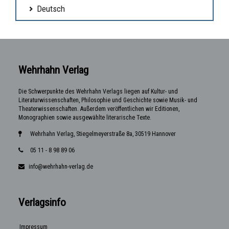
Deutsch
Wehrhahn Verlag
Die Schwerpunkte des Wehrhahn Verlags liegen auf Kultur- und
Literaturwissenschaften, Philosophie und Geschichte sowie Musik- und
Theaterwissenschaften. Außerdem veröffentlichen wir Editionen,
Monographien sowie ausgewählte literarische Texte.
Wehrhahn Verlag, Stiegelmeyerstraße 8a, 30519 Hannover
05 11 - 8 98 89 06
info@wehrhahn-verlag.de
Verlagsinfo
Impressum