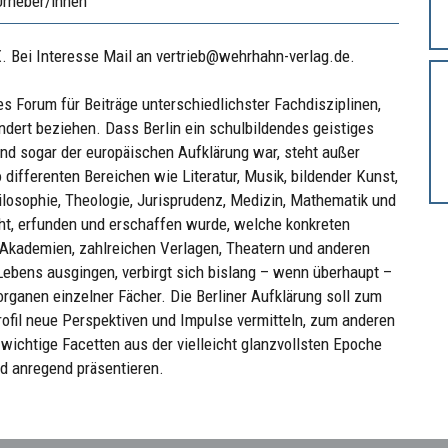
Urheber/innen
. Bei Interesse Mail an vertrieb@wehrhahn-verlag.de.
hes Forum für Beiträge unterschiedlichster Fachdisziplinen,
ndert beziehen. Dass Berlin ein schulbildendes geistiges
und sogar der europäischen Aufklärung war, steht außer
differenten Bereichen wie Literatur, Musik, bildender Kunst,
ilosophie, Theologie, Jurisprudenz, Medizin, Mathematik und
ht, erfunden und erschaffen wurde, welche konkreten
 Akademien, zahlreichen Verlagen, Theatern und anderen
n Lebens ausgingen, verbirgt sich bislang – wenn überhaupt –
rganen einzelner Fächer. Die Berliner Aufklärung soll zum
Profil neue Perspektiven und Impulse vermitteln, zum anderen
 wichtige Facetten aus der vielleicht glanzvollsten Epoche
d anregend präsentieren.