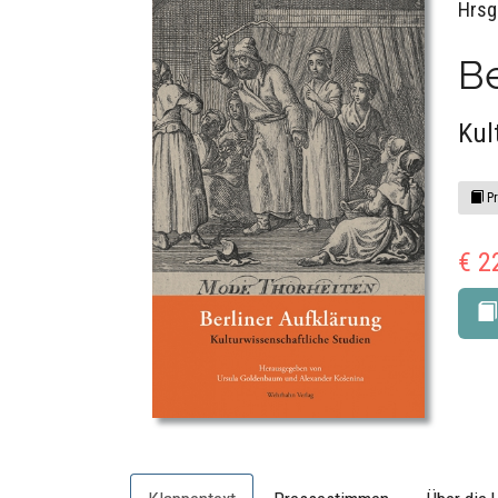
Hrsg
Be
Kul
Pr
€ 2