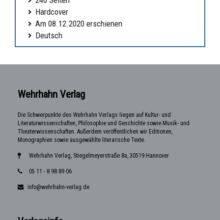
Hardcover
Am 08.12.2020 erschienen
Deutsch
Wehrhahn Verlag
Die Schwerpunkte des Wehrhahn Verlags liegen auf Kultur- und
Literaturwissenschaften, Philosophie und Geschichte sowie Musik- und
Theaterwissenschaften. Außerdem veröffentlichen wir Editionen,
Monographien sowie ausgewählte literarische Texte.
Wehrhahn Verlag, Stiegelmeyerstraße 8a, 30519 Hannover
05 11 - 8 98 89 06
info@wehrhahn-verlag.de