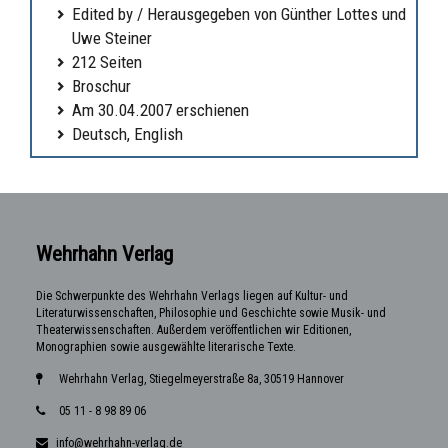
Edited by / Herausgegeben von Günther Lottes und
Uwe Steiner
212 Seiten
Broschur
Am 30.04.2007 erschienen
Deutsch, English
Wehrhahn Verlag
Die Schwerpunkte des Wehrhahn Verlags liegen auf Kultur- und
Literaturwissenschaften, Philosophie und Geschichte sowie Musik- und
Theaterwissenschaften. Außerdem veröffentlichen wir Editionen,
Monographien sowie ausgewählte literarische Texte.
Wehrhahn Verlag, Stiegelmeyerstraße 8a, 30519 Hannover
05 11 - 8 98 89 06
info@wehrhahn-verlag.de