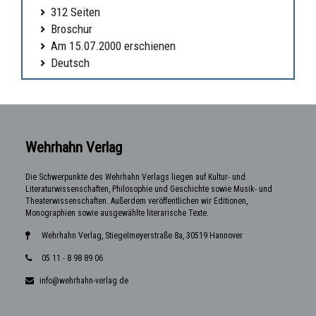
312 Seiten
Broschur
Am 15.07.2000 erschienen
Deutsch
Wehrhahn Verlag
Die Schwerpunkte des Wehrhahn Verlags liegen auf Kultur- und
Literaturwissenschaften, Philosophie und Geschichte sowie Musik- und
Theaterwissenschaften. Außerdem veröffentlichen wir Editionen,
Monographien sowie ausgewählte literarische Texte.
Wehrhahn Verlag, Stiegelmeyerstraße 8a, 30519 Hannover
05 11 - 8 98 89 06
info@wehrhahn-verlag.de