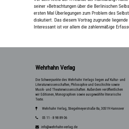
seiner »Betrachtungen über die Berlinischen Selb
ersten Mal Überlegungen zum Problem des Selbstm
diskutiert. Das diesem Vortrag zugrunde liegende M
Interessant ist vor allem die zahlenmäßige Erfass
Wehrhahn Verlag
Die Schwerpunkte des Wehrhahn Verlags liegen auf Kultur- und
Literaturwissenschaften, Philosophie und Geschichte sowie
Musik- und Theaterwissenschaften. Außerdem veröffentlichen
wir Editionen, Monographien sowie ausgewählte literarische
Texte.
Wehrhahn Verlag, Stiegelmeyerstraße 8a, 30519 Hannover
05 11 - 8 98 89 06
info@wehrhahn-verlag.de