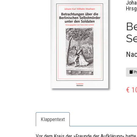
Joha
Hrsg
Be
S
Nac
Pr
€ 1
Klappentext
Vor dem Kreis der »Freunde der Aufklärung« hatt