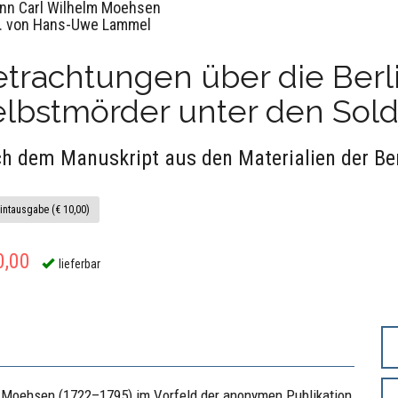
nn Carl Wilhelm Moehsen
. von Hans-Uwe Lammel
trachtungen über die Berl
elbstmörder unter den Sol
h dem Manuskript aus den Materialien der Ber
intausgabe (€ 10,00)
0,00
lieferbar
e Moehsen (1722–1795) im Vorfeld der anonymen Publikation