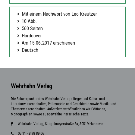
Mit einem Nachwort von Leo Kreutzer
10 Abb.
560 Seiten
Hardcover
Am 15.06.2017 erschienen
Deutsch
Wehrhahn Verlag
Die Schwerpunkte des Wehrhahn Verlags liegen auf Kultur- und
Literaturwissenschaften, Philosophie und Geschichte sowie Musik- und
Theaterwissenschaften. Außerdem veröffentlichen wir Editionen,
Monographien sowie ausgewählte literarische Texte.
Wehrhahn Verlag, Stiegelmeyerstraße 8a, 30519 Hannover
05 11 - 8 98 89 06