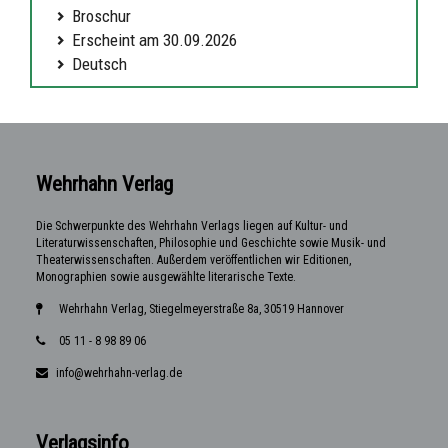
Broschur
Erscheint am 30.09.2026
Deutsch
Wehrhahn Verlag
Die Schwerpunkte des Wehrhahn Verlags liegen auf Kultur- und
Literaturwissenschaften, Philosophie und Geschichte sowie Musik- und
Theaterwissenschaften. Außerdem veröffentlichen wir Editionen,
Monographien sowie ausgewählte literarische Texte.
Wehrhahn Verlag, Stiegelmeyerstraße 8a, 30519 Hannover
05 11 - 8 98 89 06
info@wehrhahn-verlag.de
Verlagsinfo