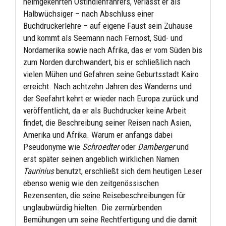
heimgekehrten Ostindienfahrers, verlässt er als
Halbwüchsiger – nach Abschluss einer
Buchdruckerlehre – auf eigene Faust sein Zuhause
und kommt als Seemann nach Fernost, Süd- und
Nordamerika sowie nach Afrika, das er vom Süden bis
zum Norden durchwandert, bis er schließlich nach
vielen Mühen und Gefahren seine Geburtsstadt Kairo
erreicht. Nach achtzehn Jahren des Wanderns und
der Seefahrt kehrt er wieder nach Europa zurück und
veröffentlicht, da er als Buchdrucker keine Arbeit
findet, die Beschreibung seiner Reisen nach Asien,
Amerika und Afrika. Warum er anfangs dabei
Pseudonyme wie
Schroedter
oder
Damberger
und
erst später seinen angeblich wirklichen Namen
Taurinius
benutzt, erschließt sich dem heutigen Leser
ebenso wenig wie den zeitgenössischen
Rezensenten, die seine Reisebeschreibungen für
unglaubwürdig hielten. Die zermürbenden
Bemühungen um seine Rechtfertigung und die damit