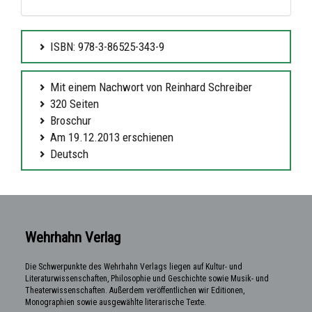
ISBN: 978-3-86525-343-9
Mit einem Nachwort von Reinhard Schreiber
320 Seiten
Broschur
Am 19.12.2013 erschienen
Deutsch
Wehrhahn Verlag
Die Schwerpunkte des Wehrhahn Verlags liegen auf Kultur- und
Literaturwissenschaften, Philosophie und Geschichte sowie Musik- und
Theaterwissenschaften. Außerdem veröffentlichen wir Editionen,
Monographien sowie ausgewählte literarische Texte.