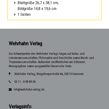
Blattgröße 26,7 x 38,1 cm,
Bildgröße 14,8 x 19,6 cm
1 Seiten
Wehrhahn Verlag
Die Schwerpunkte des Wehrhahn Verlags liegen auf Kultur- und
Literaturwissenschaften, Philosophie und Geschichte sowie Musik- und
Theaterwissenschaften. Außerdem veröffentlichen wir Editionen,
Monographien sowie ausgewählte literarische Texte.
Wehrhahn Verlag, Stiegelmeyerstraße 8a, 30519 Hannover
05 11 - 8 98 89 06
info@wehrhahn-verlag.de
Verlagsinfo