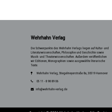
Wehrhahn Verlag
Die Schwerpunkte des Wehrhahn Verlags liegen auf Kultur- und
Literaturwissenschaften, Philosophie und Geschichte sowie
Musik- und Theaterwissenschaften. Außerdem veröffentlichen
wir Editionen, Monographien sowie ausgewählte literarische
Texte.
Wehrhahn Verlag, Stiegelmeyerstraße 8a, 30519 Hannover
05 11 - 8 98 89 06
info@wehrhahn-verlag.de