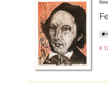
Küns
F
Pr
€ 1