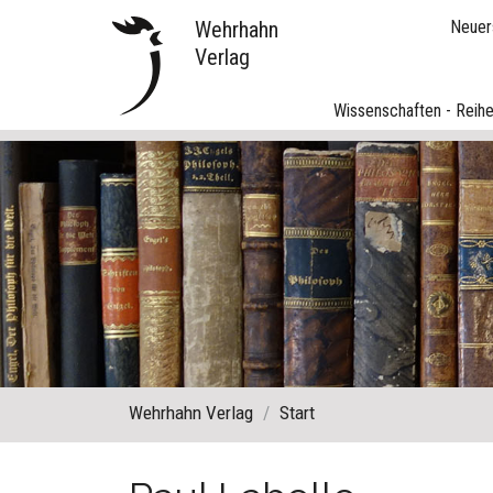
Wehrhahn
Neuer
Verlag
Wissenschaften - Reih
Wehrhahn Verlag
Start