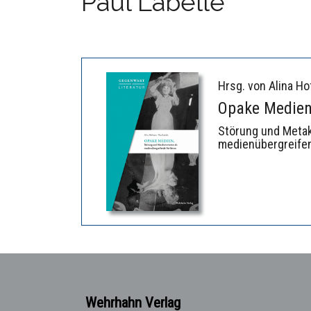
Paul Labelle
Hrsg. von Alina Ho
Opake Medie
Störung und Meta
medienübergreife
Wehrhahn Verlag