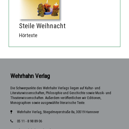
Steile Weihnacht
Hörtexte
Wehrhahn Verlag
Die Schwerpunkte des Wehrhahn Verlags liegen auf Kultur- und
Literaturwissenschaften, Philosophie und Geschichte sowie Musik- und
Theaterwissenschaften. Außerdem veröffentlichen wir Editionen,
Monographien sowie ausgewählte literarische Texte.
Wehrhahn Verlag, Stiegelmeyerstraße 8a, 30519 Hannover
05 11 - 8 98 89 06