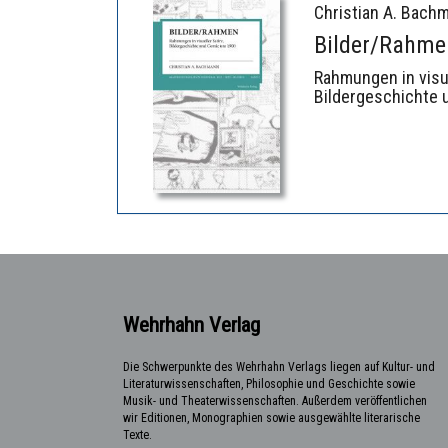
Christian A. Bach
Bilder/Rahme
Rahmungen in visue
Bildergeschichte
Wehrhahn Verlag
Die Schwerpunkte des Wehrhahn Verlags liegen auf Kultur- und
Literaturwissenschaften, Philosophie und Geschichte sowie
Musik- und Theaterwissenschaften. Außerdem veröffentlichen
wir Editionen, Monographien sowie ausgewählte literarische
Texte.