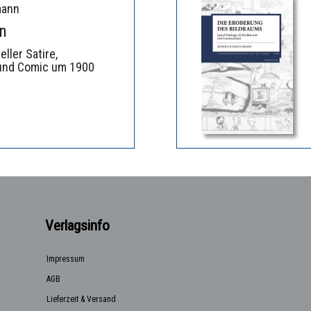
mann
n
ller Satire,
 und Comic um 1900
Verlagsinfo
Impressum
AGB
Lieferzeit & Versand