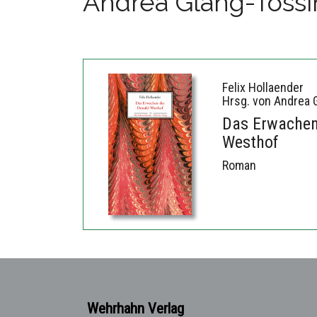
Andrea Glang-Toss
Felix Hollaender
Hrsg. von Andrea 
Das Erwachen
Westhof
Roman
Wehrhahn Verlag