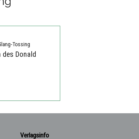
ing
Glang-Tossing
 des Donald
Verlagsinfo