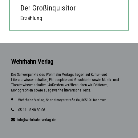
Der Großinquisitor
Erzählung
Wehrhahn Verlag
Die Schwerpunkte des Wehrhahn Verlags liegen auf Kultur- und
Literaturwissenschaften, Philosophie und Geschichte sowie Musik- und
Theaterwissenschaften. Außerdem veröffentlichen wir Editionen,
Monographien sowie ausgewählte literarische Texte.
Wehrhahn Verlag, Stiegelmeyerstraße 8a, 30519 Hannover
05 11 - 8 98 89 06
info@wehrhahn-verlag.de