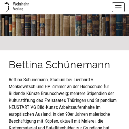
Wehrhahn
Toggl
Verlag
navig
Bettina Schünemann
Bettina Schünemann, Studium bei Lienhard v.
Monkiewitsch und HP Zimmer an der Hochschule für
Bildende Künste Braunschweig; mehrere Stipendien der
Kulturstiftung des Freistaates Thüringen und Stipendium
NEUSTART VG Bild-Kunst; Arbeitsaufenthalte im
europäischen Ausland; in den 90er Jahren malerische
Beschäftigung mit Köpfen, aktuell mit Malerei, die
Kartenmaterial und Satellitenbilder zur Grundlage hat