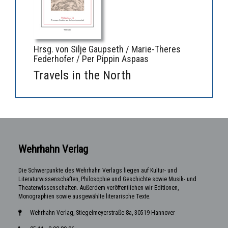
Hrsg. von Silje Gaupseth / Marie-Theres
Federhofer / Per Pippin Aspaas
Travels in the North
Wehrhahn Verlag
Die Schwerpunkte des Wehrhahn Verlags liegen auf Kultur- und
Literaturwissenschaften, Philosophie und Geschichte sowie Musik- und
Theaterwissenschaften. Außerdem veröffentlichen wir Editionen,
Monographien sowie ausgewählte literarische Texte.
Wehrhahn Verlag, Stiegelmeyerstraße 8a, 30519 Hannover