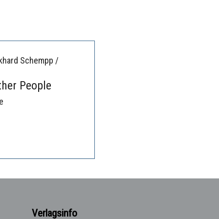
rkhard Schempp /
ther People
e
Verlagsinfo