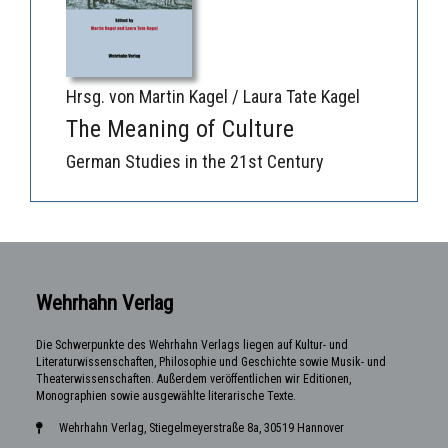
Hrsg. von Martin Kagel / Laura Tate Kagel
The Meaning of Culture
German Studies in the 21st Century
Wehrhahn Verlag
Die Schwerpunkte des Wehrhahn Verlags liegen auf Kultur- und
Literaturwissenschaften, Philosophie und Geschichte sowie Musik- und
Theaterwissenschaften. Außerdem veröffentlichen wir Editionen,
Monographien sowie ausgewählte literarische Texte.
Wehrhahn Verlag, Stiegelmeyerstraße 8a, 30519 Hannover