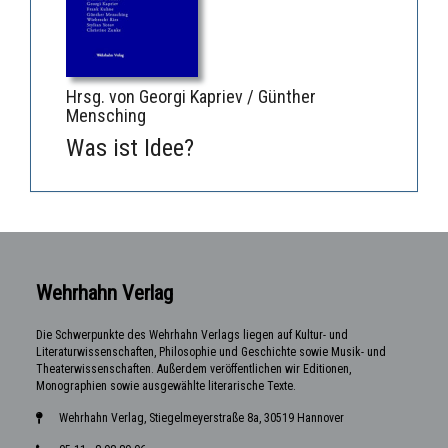
Hrsg. von Georgi Kapriev / Günther
Mensching
Was ist Idee?
Wehrhahn Verlag
Die Schwerpunkte des Wehrhahn Verlags liegen auf Kultur- und
Literaturwissenschaften, Philosophie und Geschichte sowie Musik- und
Theaterwissenschaften. Außerdem veröffentlichen wir Editionen,
Monographien sowie ausgewählte literarische Texte.
Wehrhahn Verlag, Stiegelmeyerstraße 8a, 30519 Hannover