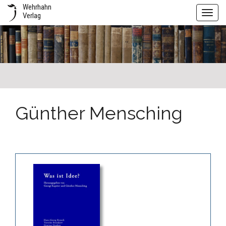
Wehrhahn
Toggl
Verlag
navig
Günther Mensching