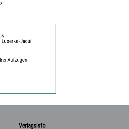
s
us
s Luserke-Jaqui
 drei Aufzügen
Verlagsinfo