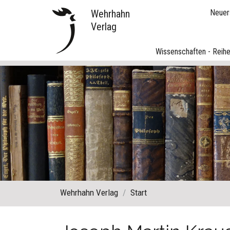
Wehrhahn
Neuer
Verlag
Wissenschaften - Reih
Wehrhahn Verlag
Start