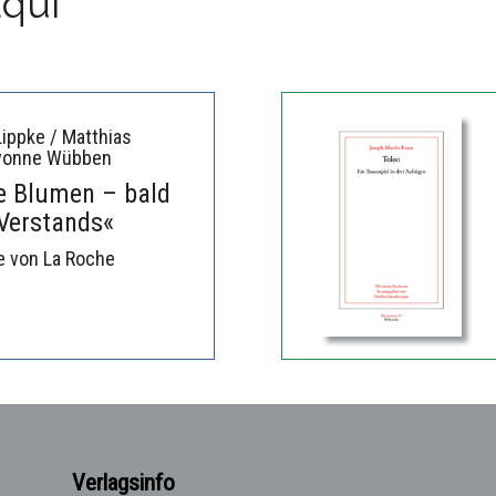
aqui
ippke / Matthias
Yvonne Wübben
he Blumen – bald
Verstands«
e von La Roche
Verlagsinfo