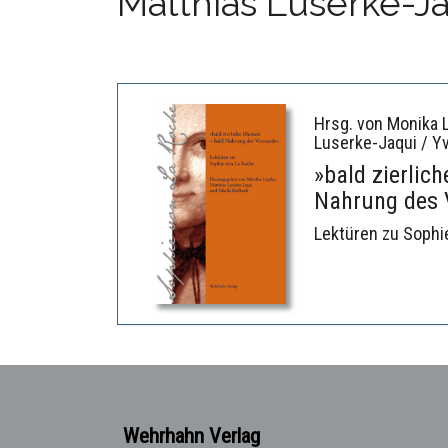
Matthias Luserke-J
Hrsg. von Monika L
Luserke-Jaqui / 
»bald zierlic
Nahrung des 
Lektüren zu Sophi
Wehrhahn Verlag