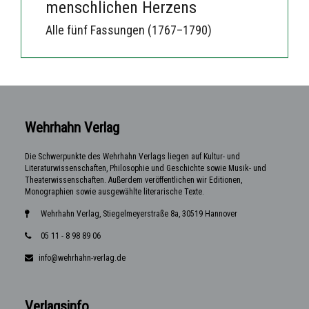
menschlichen Herzens
Alle fünf Fassungen (1767–1790)
Wehrhahn Verlag
Die Schwerpunkte des Wehrhahn Verlags liegen auf Kultur- und
Literaturwissenschaften, Philosophie und Geschichte sowie Musik- und
Theaterwissenschaften. Außerdem veröffentlichen wir Editionen,
Monographien sowie ausgewählte literarische Texte.
Wehrhahn Verlag, Stiegelmeyerstraße 8a, 30519 Hannover
05 11 - 8 98 89 06
info@wehrhahn-verlag.de
Verlagsinfo