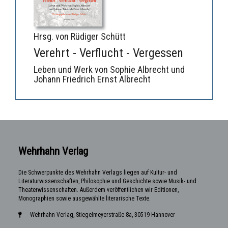
Hrsg. von Rüdiger Schütt
Verehrt - Verflucht - Vergessen
Leben und Werk von Sophie Albrecht und
Johann Friedrich Ernst Albrecht
Wehrhahn Verlag
Die Schwerpunkte des Wehrhahn Verlags liegen auf Kultur- und
Literaturwissenschaften, Philosophie und Geschichte sowie Musik- und
Theaterwissenschaften. Außerdem veröffentlichen wir Editionen,
Monographien sowie ausgewählte literarische Texte.
Wehrhahn Verlag, Stiegelmeyerstraße 8a, 30519 Hannover