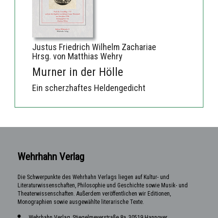
Justus Friedrich Wilhelm Zachariae
Hrsg. von Matthias Wehry
Murner in der Hölle
Ein scherzhaftes Heldengedicht
Wehrhahn Verlag
Die Schwerpunkte des Wehrhahn Verlags liegen auf Kultur- und
Literaturwissenschaften, Philosophie und Geschichte sowie Musik- und
Theaterwissenschaften. Außerdem veröffentlichen wir Editionen,
Monographien sowie ausgewählte literarische Texte.
Wehrhahn Verlag, Stiegelmeyerstraße 8a, 30519 Hannover