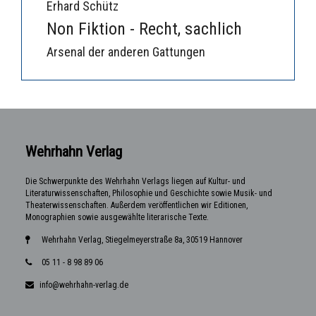
Erhard Schütz
Non Fiktion - Recht, sachlich
Arsenal der anderen Gattungen
Wehrhahn Verlag
Die Schwerpunkte des Wehrhahn Verlags liegen auf Kultur- und
Literaturwissenschaften, Philosophie und Geschichte sowie Musik- und
Theaterwissenschaften. Außerdem veröffentlichen wir Editionen,
Monographien sowie ausgewählte literarische Texte.
Wehrhahn Verlag, Stiegelmeyerstraße 8a, 30519 Hannover
05 11 - 8 98 89 06
info@wehrhahn-verlag.de