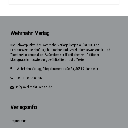
Wehrhahn Verlag
Die Schwerpunkte des Wehrhahn Verlags liegen auf Kultur- und
Literaturwissenschaften, Philosophie und Geschichte sowie Musik- und
Theaterwissenschaften. Außerdem veröffentlichen wir Editionen,
Monographien sowie ausgewählte literarische Texte.
Wehrhahn Verlag, Stiegelmeyerstraße 8a, 30519 Hannover
05 11 - 8 98 89 06
info@wehrhahn-verlag.de
Verlagsinfo
Impressum